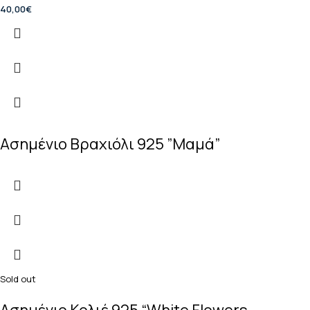
40,00
€
Ασημένιο Βραχιόλι 925 ”Μαμά”
Sold out
Ασημένιο Κολιέ 925 “White Flowers