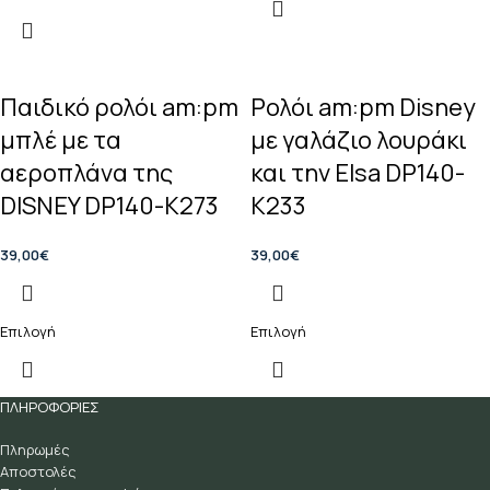
Παιδικό ρολόι am:pm
Ρολόι am:pm Disney
μπλέ με τα
με γαλάζιο λουράκι
αεροπλάνα της
και την Elsa DP140-
DISNEY DP140-K273
K233
39,00
€
39,00
€
Επιλογή
Επιλογή
ΠΛΗΡΟΦΟΡΙΕΣ
Πληρωμές
Αποστολές