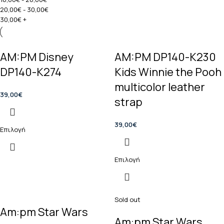
20,00
€
-
30,00
€
30,00
€
+
AM:PM Disney
AM:PM DP140-K230
DP140-K274
Kids Winnie the Pooh
multicolor leather
39,00
€
strap
39,00
€
Επιλογή
Επιλογή
Sold out
Am:pm Star Wars
Am:pm Star Wars