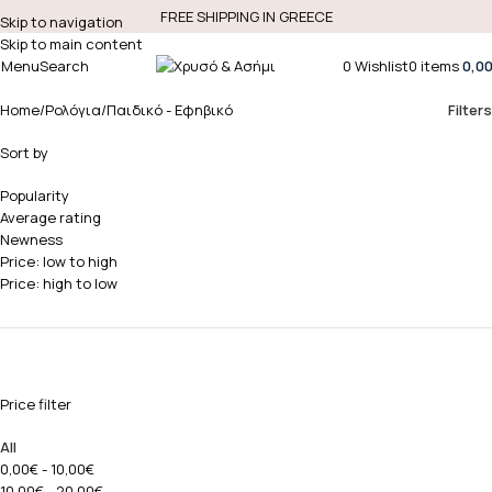
FREE SHIPPING IN GREECE
Skip to navigation
Skip to main content
Menu
Search
0
Wishlist
0
items
0,0
Filters
Home
Ρολόγια
Παιδικό - Εφηβικό
Sort by
Popularity
Average rating
Newness
Price: low to high
Price: high to low
Price filter
All
0,00
€
-
10,00
€
10,00
€
-
20,00
€