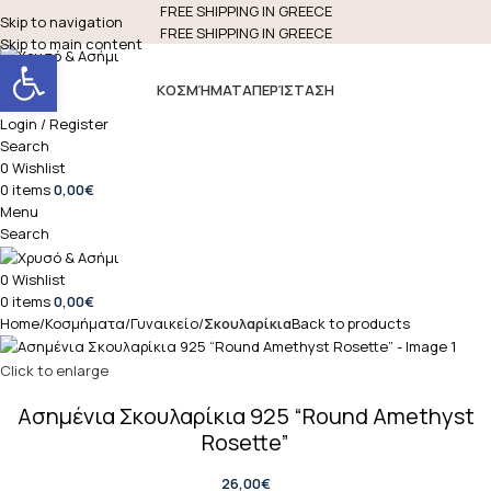
FREE SHIPPING IN GREECE
Skip to navigation
FREE SHIPPING IN GREECE
Skip to main content
Open toolbar
ΚΟΣΜΉΜΑΤΑ
ΠΕΡΊΣΤΑΣΗ
Login / Register
Search
0
Wishlist
0
items
0,00
€
Menu
Search
0
Wishlist
0
items
0,00
€
Home
Κοσμήματα
Γυναικείο
Σκουλαρίκια
Back to products
Click to enlarge
Ασημένια Σκουλαρίκια 925 “Round Amethyst
Rosette”
26,00
€