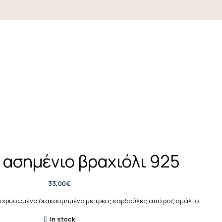
 ασημένιο βραχιόλι 925
33,00
€
πιχρυσωμένο διακοσμημένο με τρεις καρδούλες από ροζ σμάλτο.
In stock