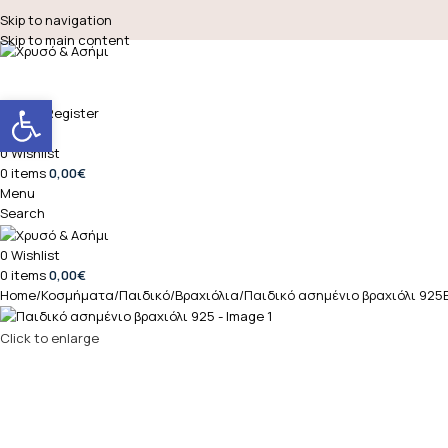
Skip to navigation
Skip to main content
Open toolbar
Login / Register
Search
0
Wishlist
0
items
0,00
€
Menu
Search
0
Wishlist
0
items
0,00
€
Home
Κοσμήματα
Παιδικό
Βραχιόλια
Παιδικό ασημένιο βραχιόλι 925
Click to enlarge