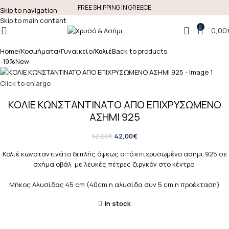
FREE SHIPPING IN GREECE
Skip to navigation
Skip to main content
0
0,00
Home
Κοσμήματα
Γυναικείο
Κολιέ
Back to products
-19%
New
Click to enlarge
ΚΟΛΙΕ ΚΩΝΣΤΑΝΤΙΝΑΤΟ ΑΠΟ ΕΠΙΧΡΥΣΩΜΕΝΟ
ΑΣΗΜΙ 925
42,00
€
52,00
€
Κολιέ κωνσταντινάτο διπλής όψεως από επιχρυσωμένο ασήμι 925 σε
σχήμα οβάλ με λευκές πέτρες ζιργκόν στο κέντρο.
Μήκος Αλυσίδας 45 cm (40cm η αλυσίδα συν 5 cm η προέκταση)
In stock