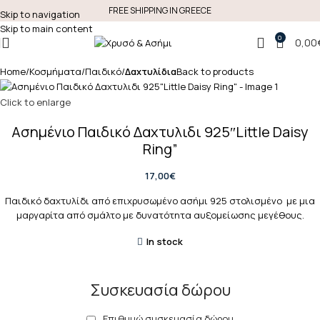
FREE SHIPPING IN GREECE
Skip to navigation
Skip to main content
0
0,00
Home
Κοσμήματα
Παιδικό
Δαχτυλίδια
Back to products
Click to enlarge
Ασημένιο Παιδικό Δαχτυλιδι 925″Little Daisy
Ring”
17,00
€
Παιδικό δαχτυλίδι από επιχρυσωμένο ασήμι 925 στολισμένο με μια
μαργαρίτα από σμάλτο με δυνατότητα αυξομείωσης μεγέθους.
In stock
Συσκευασία δώρου
Επιθυμώ συσκευασία δώρου