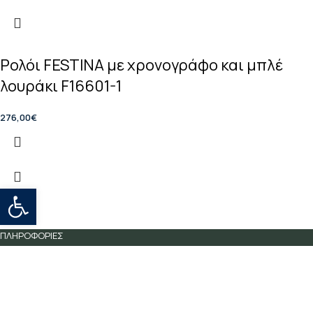
Ρολόι FESTINA με χρονογράφο και μπλέ
λουράκι F16601-1
276,00
€
Open toolbar
ΠΛΗΡΟΦΟΡΙΕΣ
Πληρωμές
Αποστολές
Πολιτική επιστροφών
Όροι χρήσης