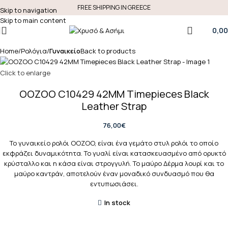
FREE SHIPPING IN GREECE
Skip to navigation
Skip to main content
0,00
Home
Ρολόγια
Γυναικείο
Back to products
Click to enlarge
OOZOO C10429 42MM Timepieces Black
Leather Strap
76,00
€
Το γυναικείο ρολόι OOZOO, είναι ένα γεμάτο στυλ ρολόι το οποίο
εκφράζει δυναμικότητα. Το γυαλί είναι κατασκευασμένο από ορυκτό
κρύσταλλο και η κάσα είναι στρογγυλή. Το μαύρο Δέρμα λουρί και το
μαύρο καντράν, αποτελούν έναν μοναδικό συνδυασμό που θα
εντυπωσιάσει.
In stock