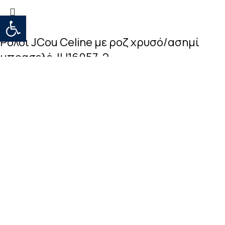
Open toolbar
Ρολόι JCou Celine με ροζ χρυσό/ασημί
μπρασελέ JU16057-2
159,00
€
ΠΛΗΡΟΦΟΡΙΕΣ
Πληρωμές
Αποστολές
Πολιτική επιστροφών
Όροι χρήσης
Πολιτική απορρήτου